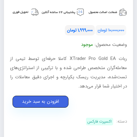
10,000,000
تومان
1,999,000
تومان
قیمت
قیمت
وضعیت محصول:
موجود
فعلی:
اصلی:
تومان1,999,000.
تومان10,000,000
ربات XTrader Pro Gold EA کاملا حرفه‌ای توسط تیمی از
بود.
معامله‌گران متخصص طراحی شده و با ترکیبی از استراتژی‌های
تست‌شده، مدیریت ریسک یکپارچه و اجرای دقیق معاملات را
در اختیار شما قرار می‌دهد.
ربات
افزودن به سبد خرید
XTrader
Pro
دسته:
اکسپرت فارکس
Gold
EA