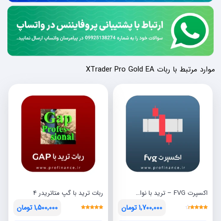
موارد مرتبط با ربات XTrader Pro Gold EA
اکسپرت FVG – ترید با نواحی FVG سال 2023
ربات ترید با گپ متاتریدر 4
1,700,000
تومان
1,500,000
تومان
نمره
نمره
قیمت
قیمت
قیمت
قیمت
5.00
4.00