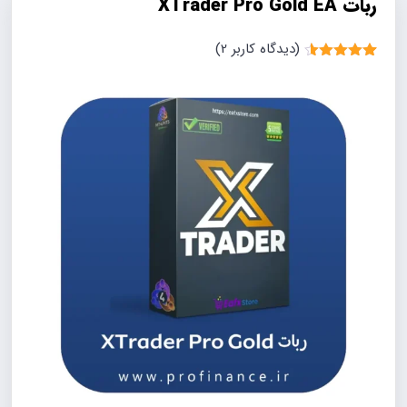
ربات XTrader Pro Gold EA
(دیدگاه کاربر
2
)
2
امتیاز
4.50
از 5 امتیاز
مشتری