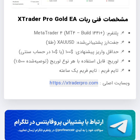
مشخصات فنی ربات XTrader Pro Gold EA
📌 پلتفرم: MetaTrader 4 (MT4 – Build 1441+)
📌 جفت‌ارز پشتیبانی‌شده: XAUUSD (طلا)
📌 حداقل واریز پیشنهادی: $100 (یا $10 در حساب سنتی)
📌 لوریج: قابل استفاده با هر نوع لوریج (توصیه‌شده 1:500)
📌 تایم فریم : تایم فریم یک ساعته
وبسایت اصلی :
https://xtraderpro.com