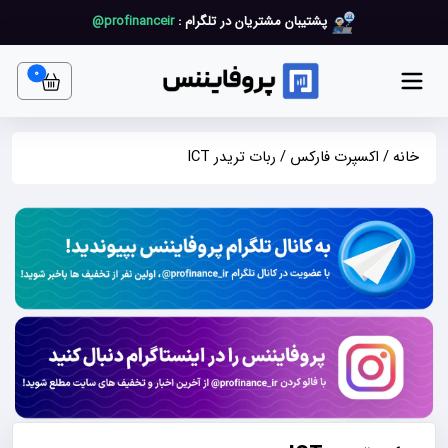
پشتیبان مشتریان در تلگرام :
profinanceir@
art item
0
خانه
/
اکسپرت فارکس
/ ربات تریدر ICT