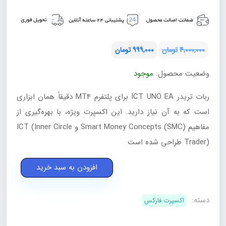
4,000,000
تومان
999,000
تومان
قیمت
قیمت
وضعیت محصول:
موجود
فعلی:
اصلی:
تومان999,000.
تومان4,000,000
ربات تریدر ICT UNO EA برای پلتفرم MT4 دقیقاً همان ابزاری
بود.
است که به آن نیاز دارید. این اکسپرت ویژه، با بهره‌گیری از
مفاهیم Smart Money Concepts (SMC) و ICT (Inner Circle
Trader) طراحی شده است
ربات
افزودن به سبد خرید
تریدر
ICT
دسته:
اکسپرت فارکس
عدد