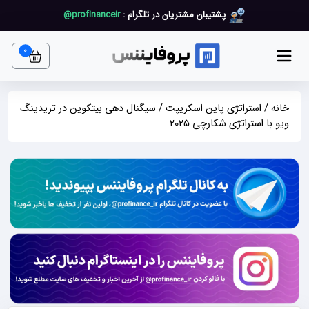
پشتیبان مشتریان در تلگرام :
profinanceir@
art item
0
خانه
/
استراتژی پاین اسکریپت
/ سیگنال دهی بیتکوین در تریدینگ
ویو با استراتژی شکارچی 2025