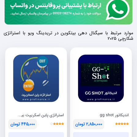
موارد مرتبط با سیگنال دهی بیتکوین در تریدینگ ویو با استراتژی
شکارچی 2025
اندیکاتور gg shot
استراتژی پاین اسکریپت بیتکوین در تایم 1 ساعته
2,850,000
تومان
445,000
تومان
نمره
نمره
قیمت
قیمت
قیمت
قیمت
3.50
4.43
از 5
از 5