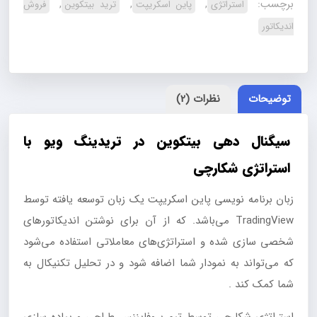
برچسب:
,
,
,
استراتژی
پاین اسکریپت
ترید بیتکوین
فروش
تریدینگ
اندیکاتور
ویو
با
استراتژی
شکارچی
توضیحات
نظرات (2)
2025
عدد
سیگنال دهی بیتکوین در تریدینگ ویو با
استراتژی شکارچی
زبان برنامه نویسی پاین اسکریپت یک زبان‌ توسعه‌ یافته توسط
TradingView می‌باشد. که از آن برای نوشتن اندیکاتورهای
شخصی سازی شده و استراتژی‌های معاملاتی استفاده می‌شود
که می‌تواند به نمودار شما اضافه شود و در تحلیل تکنیکال به
شما کمک کند .