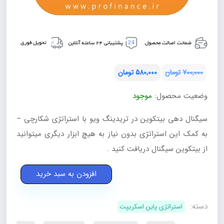
700,000
تومان
580,000
تومان
قیمت
قیمت
وضعیت محصول:
موجود
فعلی:
اصلی:
تومان580,000.
تومان700,000
سیگنال دهی بیتکوین در تریدینگ ویو با استراتژی شکارچی –
بود.
به کمک این استراتژی بدون نیاز به هیچ ابزار دیگری میتوانید
از بیتکوین سیگنال دریافت کنید .
سیگنال
افزودن به سبد خرید
دهی
بیتکوین
دسته:
استراتژی پاین اسکریپت
در