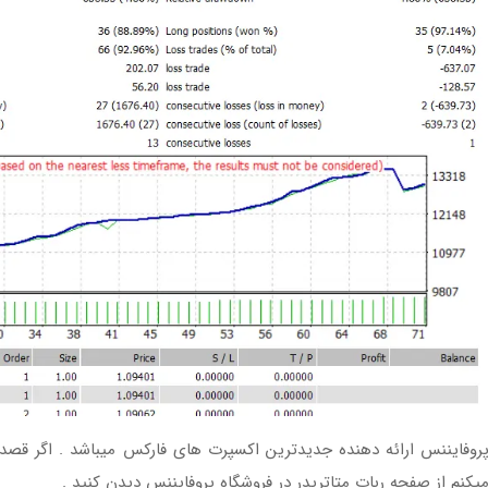
روفایننس ارائه دهنده جدیدترین اکسپرت های فارکس میباشد . اگر قصد 
یکنم از صفحه ربات متاتریدر در فروشگاه پروفایننس دیدن کنید .