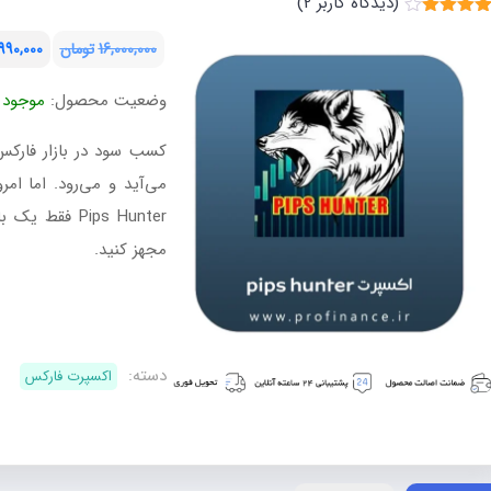
(دیدگاه کاربر
2
)
متیاز
4.0
از 5
16,000,000
تومان
990,000
متیاز
قیمت
قیمت
شتری
وضعیت محصول:
موجود
فعلی:
اصلی:
تومان2,990,000.
تومان16,000,000
کسب سود در بازار فارکس
بود.
می‌آید و می‌رود. اما ا
Pips Hunter ف
مجهز کنید.
اکسپرت
Pips
Hunter
دسته:
اکسپرت فارکس
عدد