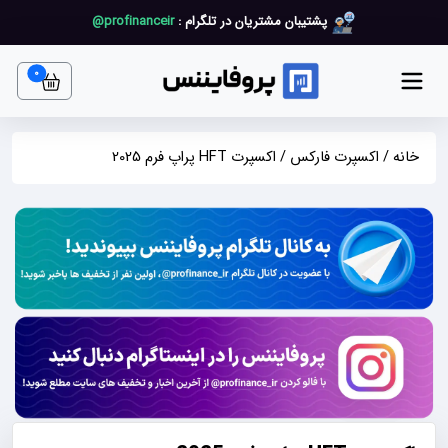
پشتیبان مشتریان در تلگرام :
profinanceir@
art item
0
خانه
/
اکسپرت فارکس
/ اکسپرت HFT پراپ فرم 2025