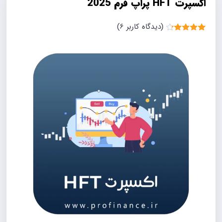
اکسپرت HFT پراپ فرم 2025
(دیدگاه کاربر
6
)
6
امتیاز
4.17
از 5
امتیاز
مشتری