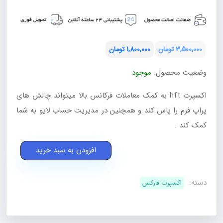
3,500,000
تومان
1,800,000
تومان
قیمت
قیمت
وضعیت محصول:
موجود
فعلی:
اصلی:
تومان1,800,000.
تومان3,500,000
اکسپرت hft به کمک معاملات فرکانس بالا میتواند چالش های
بود.
پراپ فرم را پاس کند و همچنین در مدیریت حساب لایو به شما
کمک کند .
اکسپرت
افزودن به سبد خرید
HFT
پراپ
دسته:
اکسپرت فارکس
فرم
2025
عدد