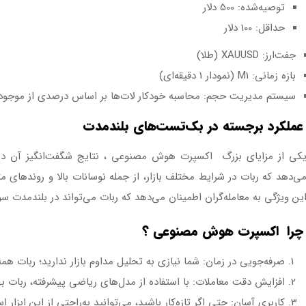
توصیه‌شده: 500 دلار
حداقل: 100 دلار
جفت‌ارز: XAUUSD (طلا)
بازه زمانی: M1 (نمودار 1 دقیقه‌ای)
سیستم مدیریت حجم: محاسبه خودکار لات‌ها بر اساس درصدی از موجو
عملکرد برجسته در بک‌تست‌های بلندمدت
کی از مزایای بزرگ اکسپرت هوش مصنوعی ، نتایج شگفت‌انگیز آن در
ی‌دهد که ربات در شرایط مختلف بازار، از جمله نوسانات بالا و روندهای متغ
ین ویژگی به معامله‌گران اطمینان می‌دهد که ربات می‌تواند در بلندمدت س
چرا اکسپرت هوش مصنوعی ؟
صرفه‌جویی در زمان: شما نیازی به تحلیل مداوم بازار ندارید؛ ربات همه
افزایش دقت معاملات: با استفاده از مدل‌های ریاضی پیشرفته، ربات به
کاربری آسان: حتی اگر تازه‌کار باشید، می‌توانید به‌راحتی از این ابزار اس