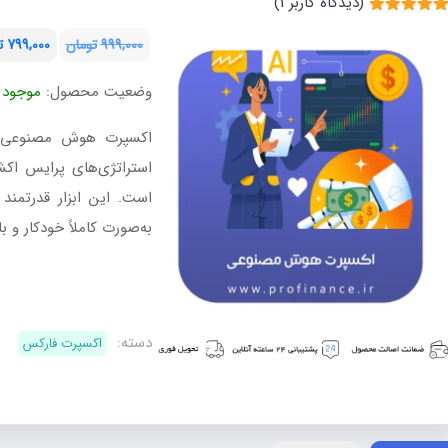
(دیدگاه کاربر
1
)
متیاز
5.00
ز 5 امتیاز
999,000
تومان
799,000
ت
شتری
قیمت
قیمت
وضعیت محصول:
موجود
فعلی:
اصلی:
تومان799,000.
تومان999,000
اکسپرت هوش مصنوعی یک
بود.
استراتژی‌های پرایس اک
است. این ابزار قدرتمند 
به‌صورت کاملاً خودکار و با
اکسپرت
هوش
مصنوعی
دسته:
اکسپرت فارکس
2025
عدد