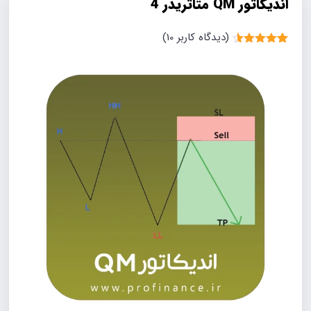
اندیکاتور QM متاتریدر 4
(دیدگاه کاربر
10
)
10
امتیاز
4.50
از 5 امتیاز
مشتری