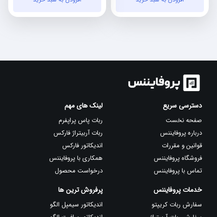
فعلی:
اصلی:
فعلی:
اصلی:
تومان510,000.
تومان750,000
تومان650,000.
بود.
بود.
دسترسی سریع
لینک های مهم
صفحه نخست
ربات پاس پراپفرم
درباره پروفایننس
ربات آربیتراژ فارکس
قوانین و مقررات
اندیکاتور فارکس
فروشگاه پروفایننس
همکاری با پروفایننس
تماس با پروفایننس
درخواست محصول
خدمات پروفایننس
پرفروش ترین ها
سفارش ربات کریپتو
اندیکاتور سیمپل الگو