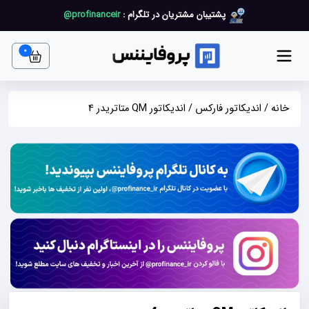
پشتیبان مشتریان در تلگرام :
profinanceir@
art item
0
خانه
/
اندیکاتور فارکس
/ اندیکاتور QM متاتریدر 4