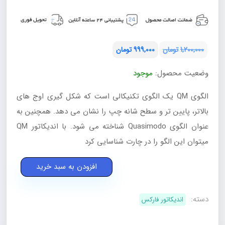
1,200,000
تومان
999,000
تومان
قیمت
قیمت
وضعیت محصول:
موجود
فعلی:
اصلی:
تومان999,000.
تومان1,200,000
الگوی QM یک الگوی تکنیکالی است که شکل گیری اوج های
بود.
بالاتر، پایین تر و سطح شانه چپ را نشان می دهد. همچنین به
عنوان الگوی Quasimodo شناخته می شود. با اندیکاتور QM
میتوان این الگو را در چارت شناسایی کرد
اندیکاتور
افزودن به سبد خرید
QM
متاتریدر
دسته:
اندیکاتور فارکس
4
عدد