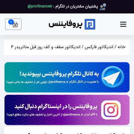
پشتیبان مشتریان در تلگرام :
profinanceir@
art item
0
خانه
/
اندیکاتور فارکس
/ اندیکاتور سقف و کف روز قبل متاتریدر 4