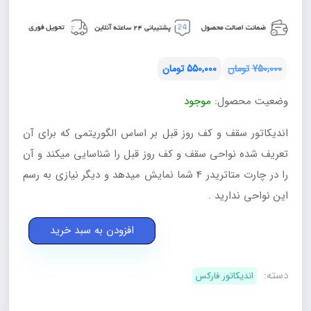
750,000
تومان
550,000
تومان
قیمت
قیمت
وضعیت محصول:
موجود
فعلی:
اصلی:
تومان550,000.
تومان750,000
اندیکاتور سقف و کف روز قبل بر اساس الگوریتمی که برای آن
بود.
تعریف شده نواحی سقف و کف روز قبل را شناسایی میکند و آن
را در چارت متاتریدر 4 شما نمایش میدهد و دیگر نیازی به رسم
این نواحی ندارید .
اندیکاتور
افزودن به سبد خرید
سقف
و
دسته:
اندیکاتور فارکس
کف
روز