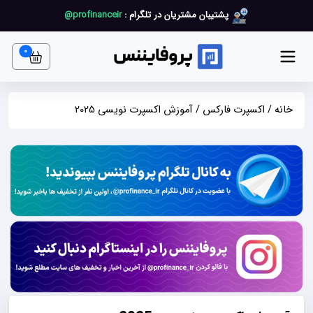
پشتیبان مشتریان در تلگرام :
profinanceir@
art item
0
خانه
/
اکسپرت فارکس
/ آموزش اکسپرت نویسی 2025