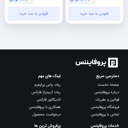
نمره
نمره
قیمت
قیمت
قیمت
قیمت
4.67
5.00
از 5
از 5
افزودن به سبد خرید
افزودن به سبد خرید
فعلی:
اصلی:
فعلی:
اصلی:
تومان1,250,000.
تومان40,000,000
تومان559,000.
بود.
بود.
دسترسی سریع
لینک های مهم
صفحه نخست
ربات پاس پراپفرم
درباره پروفایننس
ربات آربیتراژ فارکس
قوانین و مقررات
اندیکاتور فارکس
فروشگاه پروفایننس
همکاری با پروفایننس
تماس با پروفایننس
درخواست محصول
خدمات پروفایننس
پرفروش ترین ها