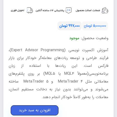
5,000,000
تومان
997,000
تومان
قیمت
قیمت
وضعیت محصول:
موجود
فعلی:
اصلی:
تومان997,000.
تومان5,000,000
آموزش اکسپرت نویسی (Expert Advisor Programming)،
بود.
فرآیند طراحی و توسعه ربات‌های معامله‌گر خودکار برای بازار
فارکس است. این ربات‌ها با استفاده از زبان
برنامه‌نویسی(معمولاً MQL4 یا MQL5) بر روی پلتفرم‌های
معاملاتی مثل MetaTrader 4 و MetaTrader 5 ساخته
می‌شوند و می‌توانند بدون نیاز به دخالت مستقیم انسان،
معاملات را به‌طور کاملاً خودکار انجام دهند.
آموزش
افزودن به سبد خرید
اکسپرت