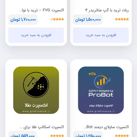
ربات ترید با گپ متاتریدر 4
اکسپرت FVG – ترید با نواحی FVG سال 2023
1,500,000
تومان
1,700,000
تومان
نمره
نمره
قیمت
قیمت
قیمت
قیمت
4.00
5.00
از 5
از 5
افزودن به سبد خرید
افزودن به سبد خرید
فعلی:
اصلی:
فعلی:
اصلی:
تومان1,500,000.
تومان4,000,000
تومان1,700,000.
بود.
بود.
اکسپرت ساپلای دیمند Supply Demand EA ProBot
اکسپرت اسکالپ طلا برای متاتریدر 4
1,250,000
تومان
559,000
تومان