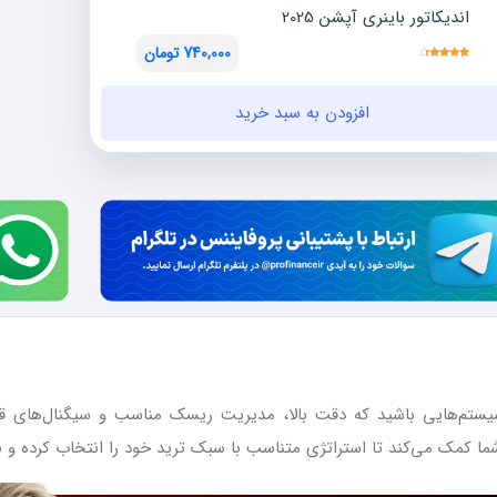
اندیکاتور باینری آپشن 2025
740,000
تومان
نمره
قیمت
قیمت
4.00
از 5
فعلی:
اصلی:
افزودن به سبد خرید
تومان740,000.
تومان860,000
بود.
یستم‌هایی باشید که دقت بالا، مدیریت ریسک مناسب و سیگنال‌های قابل
ا کمک می‌کند تا استراتژی متناسب با سبک ترید خود را انتخاب کرده و با 