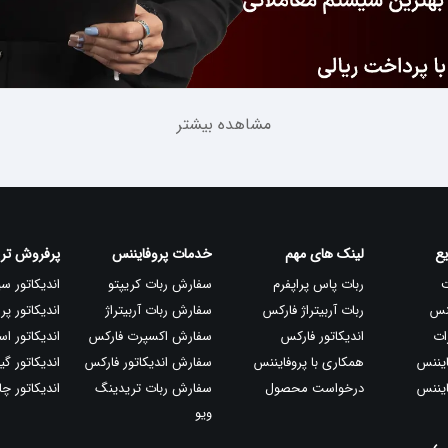
مشاهده بیشتر
ع
لینک های مهم
خدمات پروفایننس
پرفروش تری
خودکار معاملات را بر اساس الگوریتم‌های تحلیلی و سیگنال‌های از پیش 
ربات پاس پراپفرم
سفارش ربات کریپتو
اندیکاتور سی
معاملات را افزایش دهند. مجموعه پروفایننس با ارائه ربات‌های حرفه‌ا
ننس
ربات آربیتراژ فارکس
سفارش ربات آربیتراژ
اندیکاتور پر
ی و بازدهی معاملات خود را به شکل چشمگیری افزایش دهند.
ات
اندیکاتور فارکس
سفارش اکسپرت فارکس
اندیکاتور ا
ایننس
همکاری با پروفایننس
سفارش اندیکاتور فارکس
اندیکاتور گین
ایننس
درخواست محصول
سفارش ربات تریدینگ
اندیکاتور چ
ویو
بتواند با ترکیب تحلیل تکنیکال، مدیریت سرمایه و زمان‌بندی دقیق، درصد 
 بازار بستگی دارد. پروفایننس با ارائه مجموعه‌ای از بهترین استراتژی‌ه