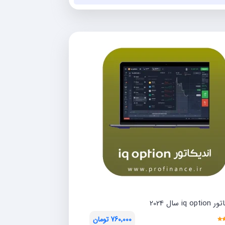
تومان1,250,000.
تومان5,000,000
بود.
iq o سال 2024
760,000
تومان