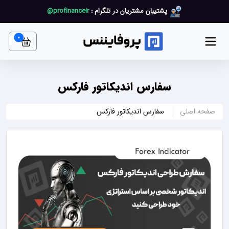
پشتیبان مشتریان در تلگرام :
profinanceir@
art item
0
سفارس اندیکاتور فارکس
صفحه اصلی
سفارس اندیکاتور فارکس